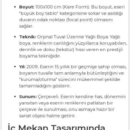
Boyut:
100x100 cm (Kare Form). Bu boyut, eseri
"büyük boy tablo" kategorisine sokar ve asıldığı
duvarın odak noktası (focal point) olmasını
sağlar.
Teknik:
Orijinal Tuval Üzerine Yağlı Boya. Yağlı
boya, renklerin canlılığını yüzyıllarca koruyabilen,
derinlik ve doku (tekstür) hissi veren en prestijli
boyama tekniğidir.
Yıl:
2009. Eserin 15 yıllık bir geçmişe sahip olması,
boyanın tuvalle tam anlamıyla bütünleştiğini ve
"kuruma/oturma" sürecini mükemmel şekilde
tamamladığını gösterir.
Sunum:
Çerçeveli. Eserin kendine has, dönemini
yansıtan veya eserin renklerini patlatan bir
çerçeve ile sunulması, onu asmaya hazır bir
sanat objesi haline getirir.
İç Mekan Tasarımında